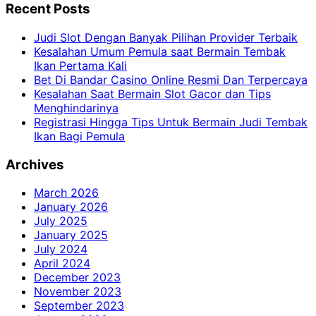
Recent Posts
Judi Slot Dengan Banyak Pilihan Provider Terbaik
Kesalahan Umum Pemula saat Bermain Tembak
Ikan Pertama Kali
Bet Di Bandar Casino Online Resmi Dan Terpercaya
Kesalahan Saat Bermain Slot Gacor dan Tips
Menghindarinya
Registrasi Hingga Tips Untuk Bermain Judi Tembak
Ikan Bagi Pemula
Archives
March 2026
January 2026
July 2025
January 2025
July 2024
April 2024
December 2023
November 2023
September 2023